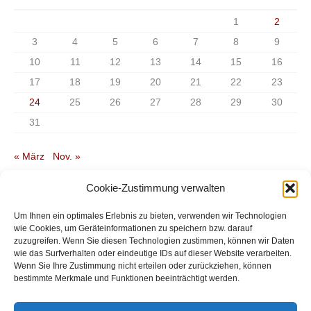
1
2
3
4
5
6
7
8
9
10
11
12
13
14
15
16
17
18
19
20
21
22
23
24
25
26
27
28
29
30
31
« März
Nov. »
Cookie-Zustimmung verwalten
Um Ihnen ein optimales Erlebnis zu bieten, verwenden wir Technologien
wie Cookies, um Geräteinformationen zu speichern bzw. darauf
Startseite
zuzugreifen. Wenn Sie diesen Technologien zustimmen, können wir Daten
Allgemeine Geschäftsbedingungen
wie das Surfverhalten oder eindeutige IDs auf dieser Website verarbeiten.
Versandkosten, Zahlungsweisen, Widerruf
Wenn Sie Ihre Zustimmung nicht erteilen oder zurückziehen, können
Impressum
bestimmte Merkmale und Funktionen beeinträchtigt werden.