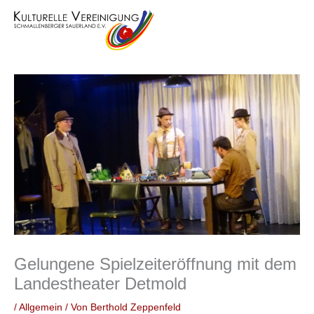
Zum
Inhalt
springen
Gelungene Spielzeiteröffnung mit dem
Landestheater Detmold
/
Allgemein
/ Von
Berthold Zeppenfeld