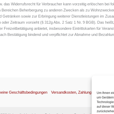
w. das Widerrufsrecht für Verbraucher kann vorzeitig erlöschen bei f
 den Bereichen Beherbergung zu anderen Zwecken als zu Wohnzwecke
d Getränken sowie zur Erbringung weiterer Dienstleistungen im Zus
n oder Zeitraum vorsieht (§ 312g Abs. 2 Satz 1 Nr. 9 BGB). Das heißt
 Freizeitbetätigung anbietet, insbesondere Eintrittskarten für Verans
r nach Bestätigung bindend und verpflichtet zur Abnahme und Bezahlung
meine Geschäftsbedingungen
Versandkosten, Zahlungsweisen, Wide
Um Ihnen ei
um Gerätein
Technologie
auf dieser W
zurückziehe