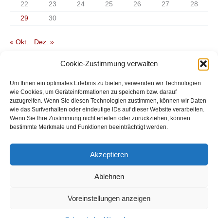
22
23
24
25
26
27
28
29
30
« Okt.
Dez. »
Cookie-Zustimmung verwalten
Um Ihnen ein optimales Erlebnis zu bieten, verwenden wir Technologien
wie Cookies, um Geräteinformationen zu speichern bzw. darauf
Startseite
zuzugreifen. Wenn Sie diesen Technologien zustimmen, können wir Daten
Allgemeine Geschäftsbedingungen
wie das Surfverhalten oder eindeutige IDs auf dieser Website verarbeiten.
Versandkosten, Zahlungsweisen, Widerruf
Wenn Sie Ihre Zustimmung nicht erteilen oder zurückziehen, können
Impressum
bestimmte Merkmale und Funktionen beeinträchtigt werden.
Akzeptieren
Copyright © 2026 Kulturelle Vereinigung Schmallenberger Sauerland
Ablehnen
e.V. | Powered by creatin g
Voreinstellungen anzeigen