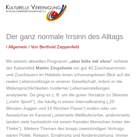
Zum
Inhalt
springen
Der ganz normale Irrsinn des Alltags
/
Allgemein
/ Von
Berthold Zeppenfeld
Mit seinem aktuellen Programm
„aber bitte mit ohne“
richtete
der Kabarettist
Martin Zingsheim
vor gut 40 Zuschauerinnen
und Zuschauern im Habbels einen schonungslosen Blick auf die
realen Lebensvollzüge in unserer Gesellschaft, indem er die
Widersprüchlichkeiten moderner Lebenseinstellungen
analysierte. Da ging es z. B. um die guten Vorsätze zu Silvester
(„mehr Sport!“), die häufig in einem Intervalltraining („20
Minuten Joggen und 14 Wochen Pause“) enden oder um
Auswüchse im Kaneval („einerseits Weltkulturerbe, andererseits
landen viele hackedicht mit einem fremden Menschen hinter der
Theke“). Weitere Themen des knapp zweistündigen Vortrags
waren Politik, Religion, Ernährung und Kindererziehung. Immer