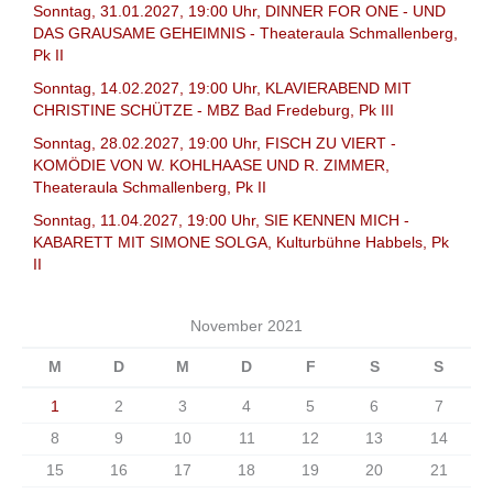
Sonntag, 31.01.2027, 19:00 Uhr, DINNER FOR ONE - UND
DAS GRAUSAME GEHEIMNIS - Theateraula Schmallenberg,
Pk II
Sonntag, 14.02.2027, 19:00 Uhr, KLAVIERABEND MIT
CHRISTINE SCHÜTZE - MBZ Bad Fredeburg, Pk III
Sonntag, 28.02.2027, 19:00 Uhr, FISCH ZU VIERT -
KOMÖDIE VON W. KOHLHAASE UND R. ZIMMER,
Theateraula Schmallenberg, Pk II
Sonntag, 11.04.2027, 19:00 Uhr, SIE KENNEN MICH -
KABARETT MIT SIMONE SOLGA, Kulturbühne Habbels, Pk
II
November 2021
M
D
M
D
F
S
S
1
2
3
4
5
6
7
8
9
10
11
12
13
14
15
16
17
18
19
20
21