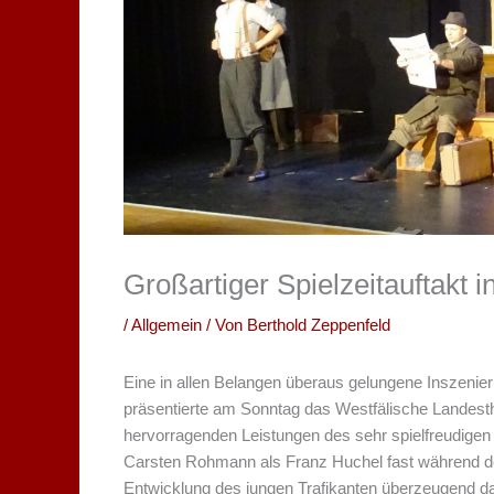
Großartiger Spielzeitauftakt 
/
Allgemein
/ Von
Berthold Zeppenfeld
Eine in allen Belangen überaus gelungene Inszenie
präsentierte am Sonntag das Westfälische Landesth
hervorragenden Leistungen des sehr spielfreudige
Carsten Rohmann als Franz Huchel fast während de
Entwicklung des jungen Trafikanten überzeugend dar