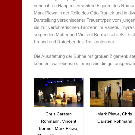
neben ihren Hauptrollen weitere Figuren des Romans
Mark Plewa in der Rolle des Otto Trsnjek und in div
Darstellung verschiedener Frauentypen vom jungen
bis zur verführerischen Tänzerin im Varieté. Thyra U
sorgenden Mutter und Vincent Bermel schließlich st
Freund und Ratgeber des Trafikanten dar.
Die Ausstattung der Bühne mit großen Zigarrenkiste
konnten, war ebenso stimmig wie die gut ausgewäh
Chris Carsten
Mark Plewe, Chris
Rohmann, Vincent
Carsten Rohmann
Bermel, Mark Plewe,