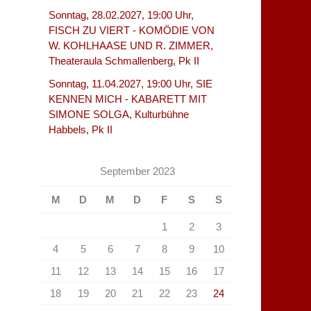
Sonntag, 28.02.2027, 19:00 Uhr,
FISCH ZU VIERT - KOMÖDIE VON
W. KOHLHAASE UND R. ZIMMER,
Theateraula Schmallenberg, Pk II
Sonntag, 11.04.2027, 19:00 Uhr, SIE
KENNEN MICH - KABARETT MIT
SIMONE SOLGA, Kulturbühne
Habbels, Pk II
September 2023
M
D
M
D
F
S
S
1
2
3
4
5
6
7
8
9
10
11
12
13
14
15
16
17
18
19
20
21
22
23
24