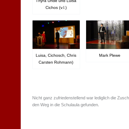
Thyra Uhde und Luisa
Cichos (v.l.)
Luisa, Cichosch, Chris
Mark Plewe
Carsten Rohmann)
Nicht ganz zufriedenstellend war lediglich die Zus
den Weg in die Schulaula gefunden.