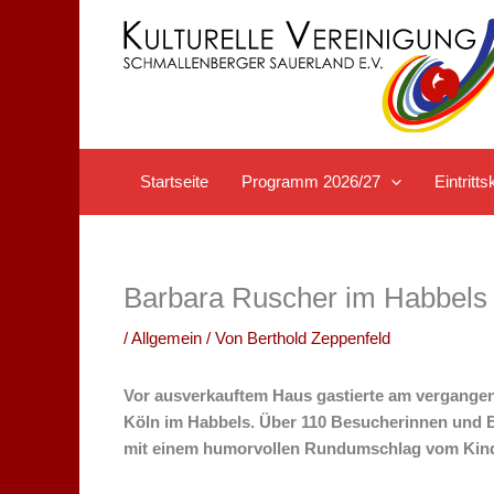
Zum
Inhalt
springen
Startseite
Programm 2026/27
Eintrit
Barbara Ruscher im Habbels
/
Allgemein
/ Von
Berthold Zeppenfeld
Vor ausverkauftem Haus gastierte am vergangen
Köln im Habbels. Über 110 Besucherinnen und 
mit einem humorvollen Rundumschlag vom Kinde