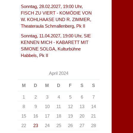
Sonntag, 28.02.2027, 19:00 Uhr,
FISCH ZU VIERT - KOMÖDIE VON
W. KOHLHAASE UND R. ZIMMER,
Theateraula Schmallenberg, Pk II
Sonntag, 11.04.2027, 19:00 Uhr, SIE
KENNEN MICH - KABARETT MIT
SIMONE SOLGA, Kulturbühne
Habbels, Pk II
April 2024
M
D
M
D
F
S
S
1
2
3
4
5
6
7
8
9
10
11
12
13
14
15
16
17
18
19
20
21
22
23
24
25
26
27
28