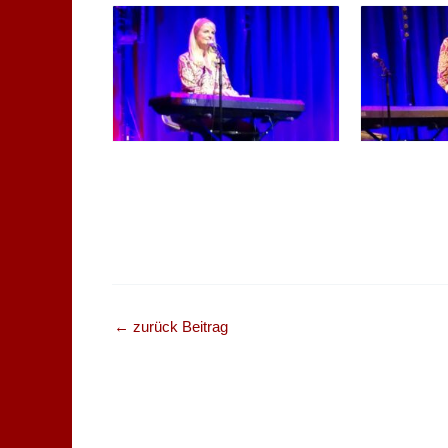
←
zurück Beitrag